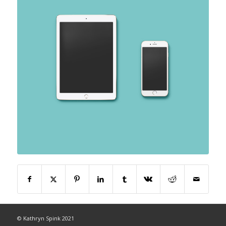
© Kathryn Spink 2021