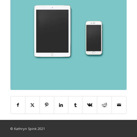
© Kathryn Spink 2021